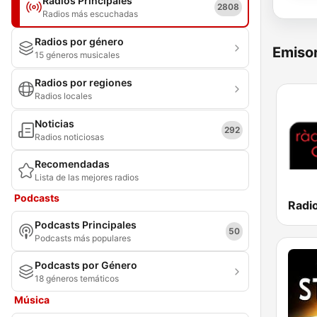
Radios Principales
2808
Radios más escuchadas
Radios por género
Emisor
15 géneros musicales
Radios por regiones
Radios locales
Noticias
292
Radios noticiosas
Recomendadas
Lista de las mejores radios
Podcasts
Podcasts Principales
50
Podcasts más populares
Podcasts por Género
18 géneros temáticos
Música