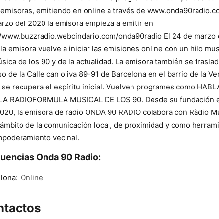
 emisoras, emitiendo en online a través de www.onda90radio.c
rzo del 2020 la emisora empieza a emitir en
//www.buzzradio.webcindario.com/onda90radio El 24 de marzo 
la emisora vuelve a iniciar las emisiones online con un hilo mus
sica de los 90 y de la actualidad. La emisora también se traslad
so de la Calle can oliva 89-91 de Barcelona en el barrio de la V
y se recupera el espíritu inicial. Vuelven programes como HA
. LA RADIOFORMULA MUSICAL DE LOS 90. Desde su fundación e
020, la emisora de radio ONDA 90 RADIO colabora con Ràdio M
 ámbito de la comunicación local, de proximidad y como herram
poderamiento vecinal.
uencias Onda 90 Radio:
lona:
Online
ntactos