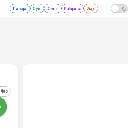
Trabajar
Gym
Dormir
Relajarse
Viaje
5