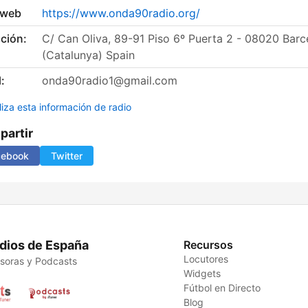
 web
https://www.onda90radio.org/
ción:
C/ Can Oliva, 89-91 Piso 6º Puerta 2 - 08020 Barc
(Catalunya) Spain
:
onda90radio1@gmail.com
liza esta información de radio
artir
cebook
Twitter
dios de España
Recursos
Locutores
soras y Podcasts
Widgets
Fútbol en Directo
Blog