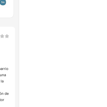
arrio
 una
 la
ión de
tor
n