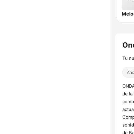
Ond
Tu nu
Año
ONDA 
de la
combi
actua
Compe
sonid
de Ba