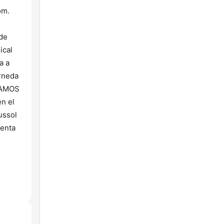
om.
de
ical
a a
erneda
BLAMOS
n el
ussol
ienta