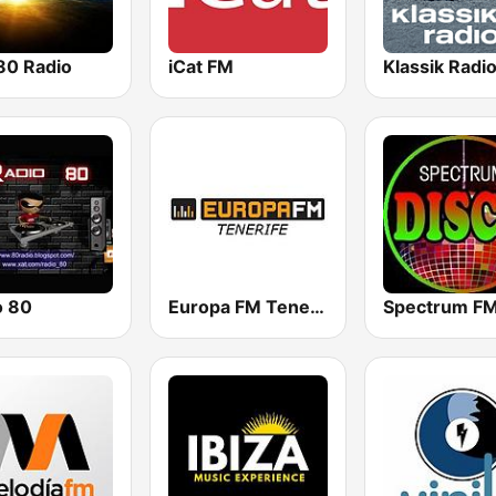
80 Radio
iCat FM
o 80
Europa FM Tenerife 103.3