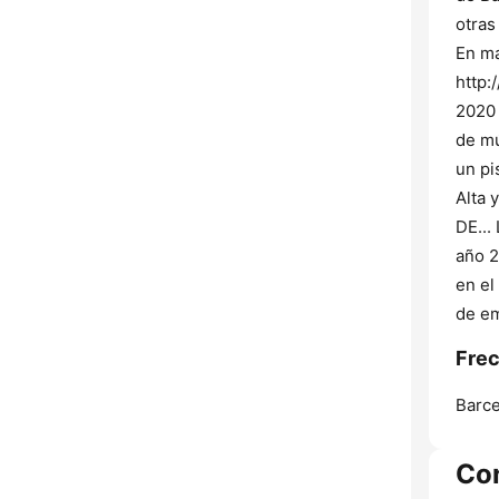
otras
En ma
http:
2020 
de mú
un pi
Alta 
DE..
año 2
en el
de em
Frec
Barce
Co