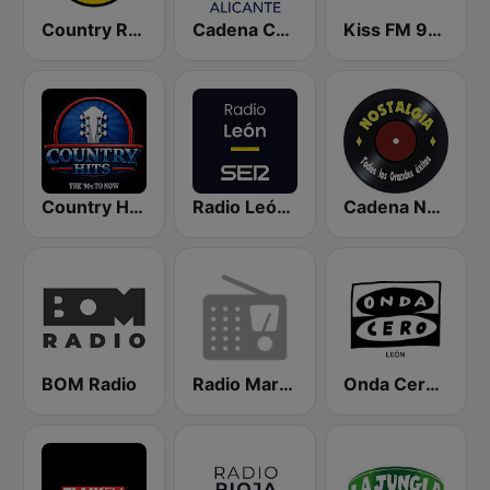
Country Radio
Cadena COPE Alicante
Kiss FM 91.6
Country Hits
Radio León SER
Cadena Nostalgia
BOM Radio
Radio Marca León
Onda Cero León