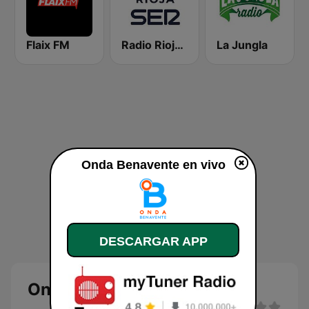
Flaix FM
Radio Rioja SER
La Jungla
Onda Benavente en vivo
DESCARGAR APP
Onda Benavente en directo