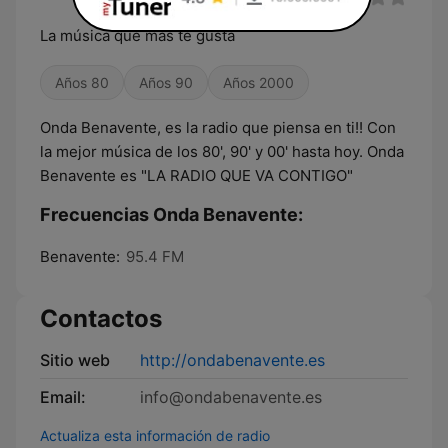
La música que más te gusta
Años 80
Años 90
Años 2000
Onda Benavente, es la radio que piensa en ti!! Con
la mejor música de los 80', 90' y 00' hasta hoy. Onda
Benavente es "LA RADIO QUE VA CONTIGO"
Frecuencias Onda Benavente:
Benavente:
95.4 FM
Contactos
Sitio web
http://ondabenavente.es
Email:
info@ondabenavente.es
Actualiza esta información de radio