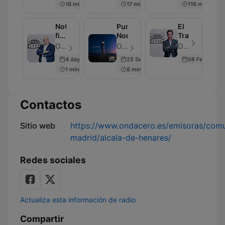
18 min
17 min
116 min
Noticias
Punta
El
fin
Norte
Transistor
de
OndaCero - Episodio 297
OndaCero - Episodio 300
OndaCero - Episodio 300
semana
4 days ago
25 Sep 2025
08 Feb 2024
1 min
8 min
Contactos
Sitio web
https://www.ondacero.es/emisoras/com
madrid/alcala-de-henares/
Redes sociales
Actualiza esta información de radio
Compartir