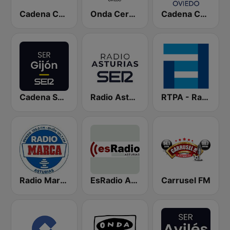
Cadena COPE Asturias
Onda Cero Oviedo
Cadena COPE Oviedo
Cadena SER Gijón
Radio Asturias SER
RTPA - RadioTelevisión del Principado de Asturias
Radio Marca Asturias
EsRadio Asturias
Carrusel FM