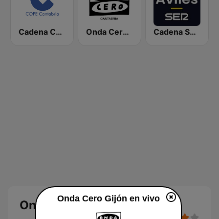
Cadena COPE Cantabria
Onda Cero Santander
Cadena SER Avilés
Onda Cero Gijón en vivo
Onda Cero Gijón en directo