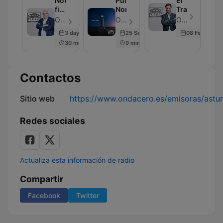
Noticias
Punta
El
fin
Norte
Transistor
de
OndaCero - Episodio 297
OndaCero - Episodio 300
OndaCero - Episodio 300
semana
3 days ago
25 Sep 2025
08 Feb 2024
30 min
9 min
Contactos
Sitio web
https://www.ondacero.es/emisoras/astur
Redes sociales
Actualiza esta información de radio
Compartir
Facebook
Twitter