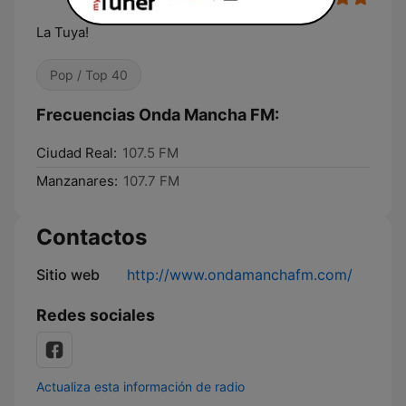
La Tuya!
Pop / Top 40
Frecuencias Onda Mancha FM:
Ciudad Real:
107.5 FM
Manzanares:
107.7 FM
Contactos
Sitio web
http://www.ondamanchafm.com/
Redes sociales
Actualiza esta información de radio