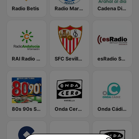
Radio Betis
Radio Marca Sevilla
Cadena Dial Europa
RAI Radio Andalucía Información
SFC Sevilla Fútbol Club Radio 91.6
esRadio Sevilla
80s 90s Super Pop Hits
Onda Cero Marbella
Onda Cádiz Radio