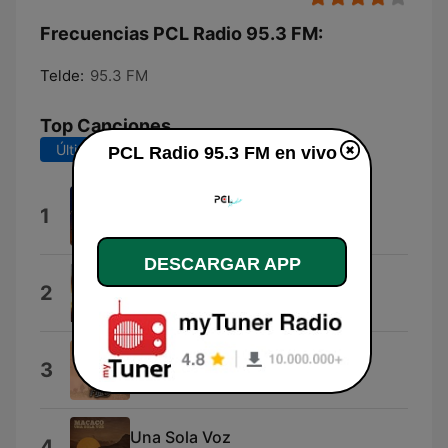
Frecuencias PCL Radio 95.3 FM:
Telde:
95.3 FM
Top Canciones
Últimos 7 días
Últimos 30 días
PCL Radio 95.3 FM en vivo
PCL Bar
1
PCL
DESCARGAR APP
Las Palmas
2
Las Palmas
Suerte De Gabacho
3
Los De La Finca
Una Sola Voz
4