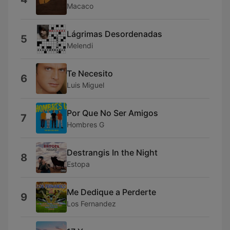
Macaco
Lágrimas Desordenadas
5
Melendi
Te Necesito
6
Luis Miguel
Por Que No Ser Amigos
7
Hombres G
Destrangis In the Night
8
Estopa
Me Dedique a Perderte
9
Los Fernandez