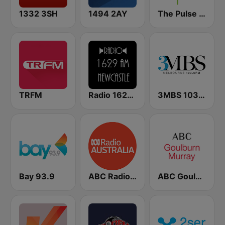
1332 3SH
1494 2AY
The Pulse 94.7 FM
TRFM
Radio 1629 AM Newcastle
3MBS 103.5 FM
Bay 93.9
ABC Radio Australia Multi-language
ABC Goulburn Murray