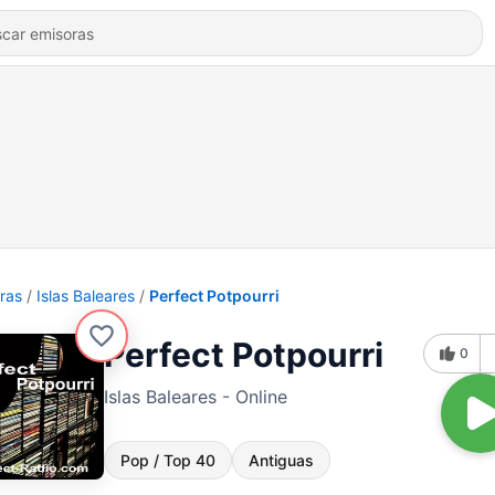
ras
Islas Baleares
Perfect Potpourri
Perfect Potpourri
0
Islas Baleares - Online
Pop / Top 40
Antiguas