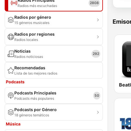
Radios Principales
2808
Radios más escuchadas
Radios por género
Emisor
15 géneros musicales
Radios por regiones
Radios locales
Noticias
292
Radios noticiosas
Recomendadas
Lista de las mejores radios
Podcasts
Beat
Podcasts Principales
50
Podcasts más populares
Podcasts por Género
18 géneros temáticos
Música