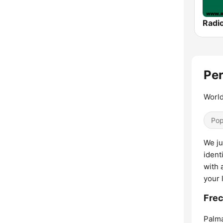
Per
World
Pop
We ju
ident
with 
your 
Frec
Palm