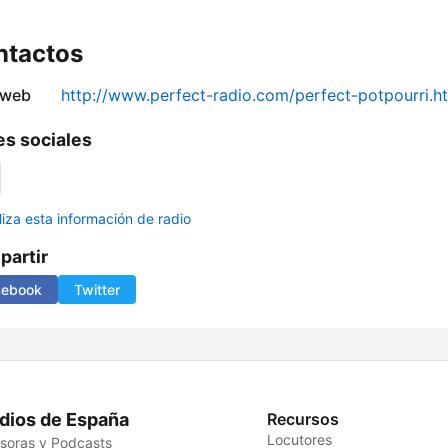
ntactos
 web
http://www.perfect-radio.com/perfect-potpourri.h
s sociales
liza esta información de radio
artir
cebook
Twitter
dios de España
Recursos
Locutores
soras y Podcasts