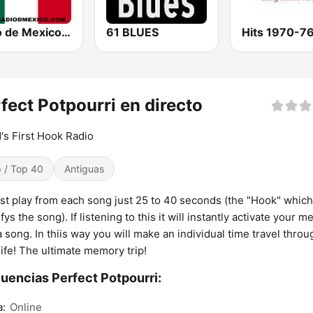
Radio de Mexico En Vivo
61 BLUES
Hits 1970-7
fect Potpourri en directo
's First Hook Radio
 / Top 40
Antiguas
st play from each song just 25 to 40 seconds (the "Hook" which
ifys the song). If listening to this it will instantly activate your 
a song. In thiis way you will make an individual time travel throu
life! The ultimate memory trip!
uencias Perfect Potpourri:
a:
Online