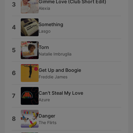
Gimme Love (Club Short Edit)
3
Alexia
Something
4
Lasgo
Torn
5
Natalie Imbruglia
Get Up and Boogie
6
Freddie James
Can't Steal My Love
7
Azure
Danger
8
The Flirts