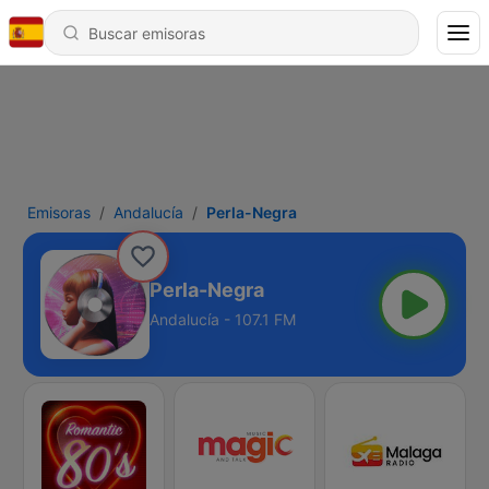
Emisoras
Andalucía
Perla-Negra
Perla-Negra
Andalucía - 107.1 FM