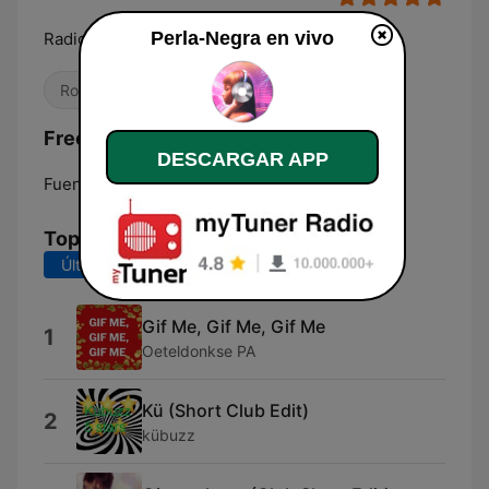
Perla-Negra en vivo
Radio Perla Negra Para Disfrutar
Rock
Variado
Romántica
Frecuencias Perla-Negra:
DESCARGAR APP
Fuengirola:
107.1 FM
Top Canciones
Últimos 7 días
Últimos 30 días
Gif Me, Gif Me, Gif Me
1
Oeteldonkse PA
Kü (Short Club Edit)
2
kübuzz