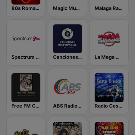
80s Romantics Radio
Magic Music
Malaga Radio
Spectrum FM - Marbella
Canciones Inolvidables
La Mega Marbella
Free FM Classics
ABS Radio 620 AM
Radio Costa Blanca