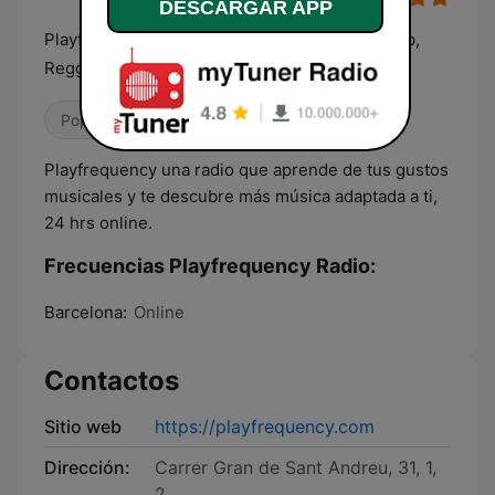
DESCARGAR APP
Playfrequency | Rock, Pop, New Wave, Hip-Hop,
Reggae de los 70’s, 80’s, 90’s y 2000
Pop / Top 40
Años 80
Años 90
Playfrequency una radio que aprende de tus gustos
musicales y te descubre más música adaptada a ti,
24 hrs online.
Frecuencias Playfrequency Radio:
Barcelona:
Online
Contactos
Sitio web
https://playfrequency.com
Dirección:
Carrer Gran de Sant Andreu, 31, 1,
2