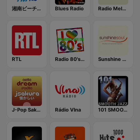
湘南ビーチFM (Shonan Beach FM)
Blues Radio
Radio Melody
RTL
Radio 80's Best
Sunshine Soul
J-Pop Sakura 懐かしい
Rádio Vlna
101 SMOOTH JAZZ