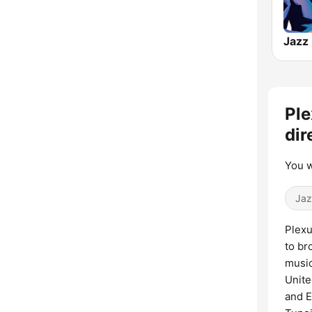
Jazz
Ple
dir
You w
Jaz
Plexu
to br
music
Unite
and E