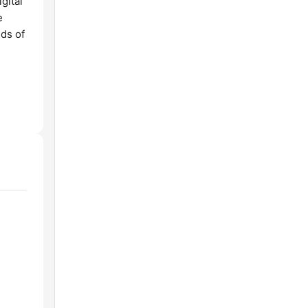
gital
e
ds of