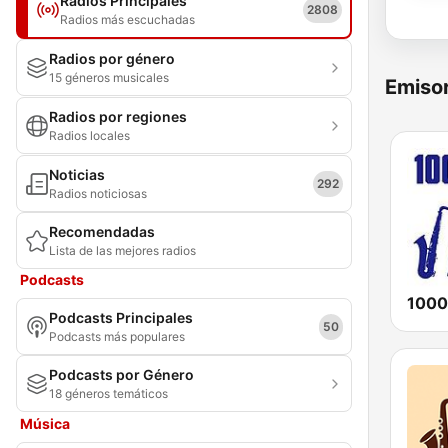
Radios Principales
2808
Radios más escuchadas
Radios por género
15 géneros musicales
Emisor
Radios por regiones
Radios locales
Noticias
292
Radios noticiosas
Recomendadas
Lista de las mejores radios
Podcasts
1000
Podcasts Principales
50
Podcasts más populares
Podcasts por Género
18 géneros temáticos
Música