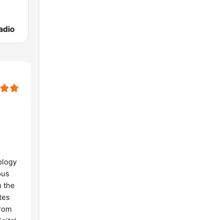
adio
ology
ous
n the
tes
from