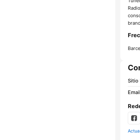
Tunei
Radio
conso
brand
Frec
Barce
Co
Sitio
Email
Rede
Actua