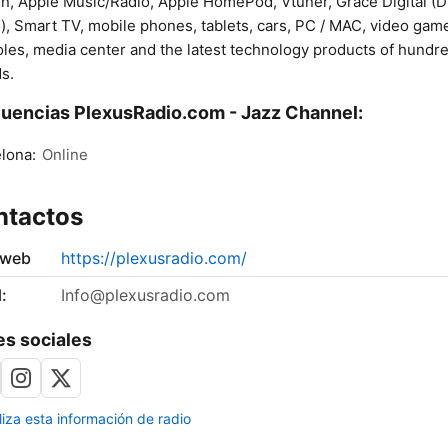
n, Apple Music/Radio, Apple HomePod, Vtuner, Grace Digital (Di
), Smart TV, mobile phones, tablets, cars, PC / MAC, video gam
les, media center and the latest technology products of hundre
s.
uencias PlexusRadio.com - Jazz Channel:
lona:
Online
ntactos
 web
https://plexusradio.com/
:
Info@plexusradio.com
s sociales
liza esta información de radio