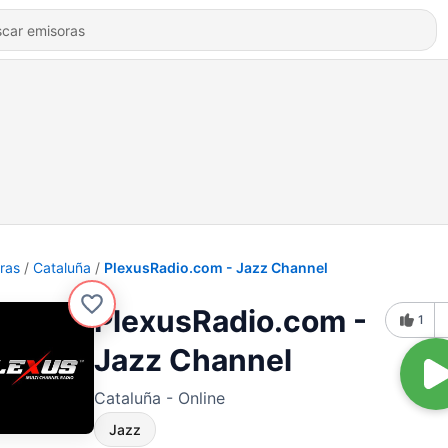
ras
Cataluña
PlexusRadio.com - Jazz Channel
PlexusRadio.com -
1
Jazz Channel
Cataluña - Online
Jazz