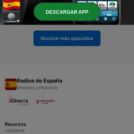
-
129
A las fuentes de la fe en Tierra Santa 07/06/26
DESCARGAR APP
07 jun. 2026
Mostrar más episodios
Radios de España
Emisoras y Podcasts
Recursos
Locutores