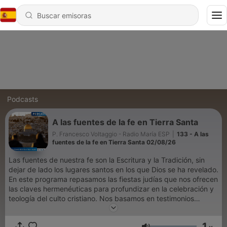
Podcasts
A las fuentes de la fe en Tierra Santa
P. Francesco Voltaggio - Radio María ESP
|
133 - A las
fuentes de la fe en Tierra Santa 02/08/26
Las fuentes de nuestra fe son la Escritura y la Tradición, sin
dejar de lado los lugares santos en los que Dios se ha revelado.
En este programa repasamos las fiestas judías que nos ofrecen
las claves hermenéuticas para profundizar en la celebración y
teología del culto cristiano. Nos basamos en testimonios
literarios y arqueológicos, los Padres de la Iglesia y la liturgia
oriental. Escucha todos los podcasts de Radio María España en
1