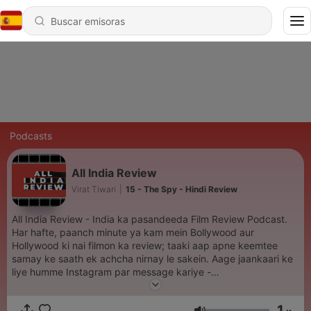
Podcasts
All India Review
Virat Tiwari
|
15 - The Spy - Hindi Review
All India Review - India ka pasandeeda Film Review Podcast.
Har hafte, paanch minute ya kam mein Bollywood aur
Hollywood ki nai filmon ka review; taaki aap apne keemtee
samay ke saath ek achcha nirnay le sakein. Aage jaankaari ke
liye humme Instagram par message kariye -
https://www.instagram.com/munchermovies/ Aur humesha ki
tarah, apna khayal rakhiye aur svasth rahiye!
1