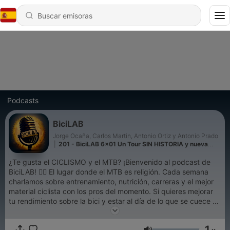
Podcasts
BiciLAB
Jorge Ocaña, Carlos Martin, Antonio Ortiz y Antonio Prado
|
201 - BiciLAB 6x01 Un Tour SIN HISTORIA y nueva
temporada BiciLAB
¿Te gusta el CICLISMO y el MTB? ¡Bienvenido al podcast de
BiciLAB! 🚵‍♂️ El lugar donde el MTB es religión. Cada semana
charlamos sobre entrenamiento, nutrición, carreras y el mejor
material ciclista con los pros del momento. Si quieres mejorar
tu rendimiento sobre la bici y estar al día de lo que se cuece en
el mundillo biker, este es tu sitio. 🎧 📺 YouTube:
youtube.com/@BiciLAB 📸 Instagram: instagram.com/bici_lab
1