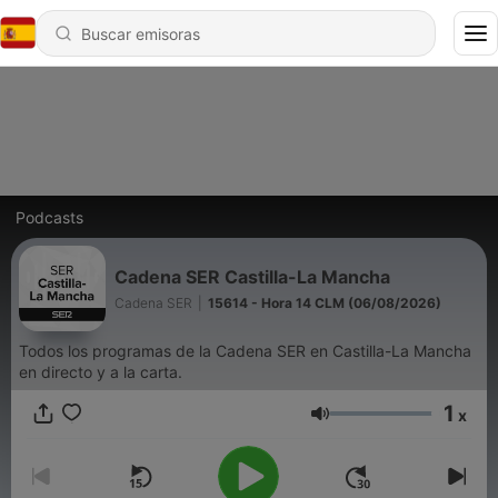
Podcasts
Cadena SER Castilla-La Mancha
Cadena SER
|
15614 - Hora 14 CLM (06/08/2026)
Todos los programas de la Cadena SER en Castilla-La Mancha
en directo y a la carta.
1
x
Volumen