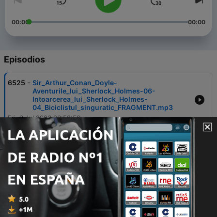
00:00
00:00
Episodios
-
6525
Sir_Arthur_Conan_Doyle-
Aventurile_lui_Sherlock_Holmes-06-
Intoarcerea_lui_Sherlock_Holmes-
04_Biciclistul_singuratic_FRAGMENT.mp3
Fri, 3 Jul 2026 20:58:56
-
6524
Fratii_Grimm-Povesti-Sarpele_alb.mp3
Thu, 19 Mar 2026 21:50:51
-
6523
Fratii_Grimm-Povesti-Cenusareasa.mp3
Fri, 27 Feb 2026 14:15:01
-
6522
Alexandre_Dumas-Contele_de_Monte-Cristo-
Volumul_1-Capitolul_01.mp3