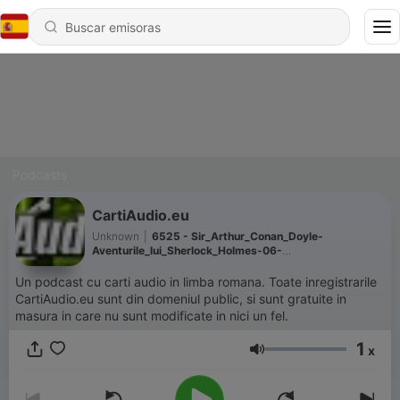
Podcasts
CartiAudio.eu
Unknown
|
6525 - Sir_Arthur_Conan_Doyle-
Aventurile_lui_Sherlock_Holmes-06-
Intoarcerea_lui_Sherlock_Holmes-
04_Biciclistul_singuratic_FRAGMENT.mp3
Un podcast cu carti audio in limba romana. Toate inregistrarile
CartiAudio.eu sunt din domeniul public, si sunt gratuite in
masura in care nu sunt modificate in nici un fel.
1
x
Volumen