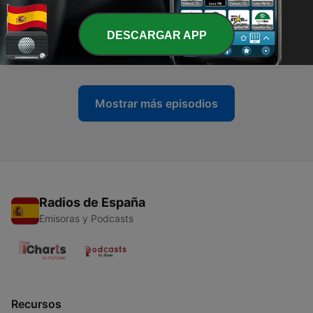
Thu, 19 Feb 2026 13:39:54
-
6521
Alexandre_Dumas-Contele_de_Monte-Cristo-
DESCARGAR APP
Volumul_1-Capitolul_02.mp3
Thu, 19 Feb 2026 13:39:53
Mostrar más episodios
Radios de España
Emisoras y Podcasts
Recursos