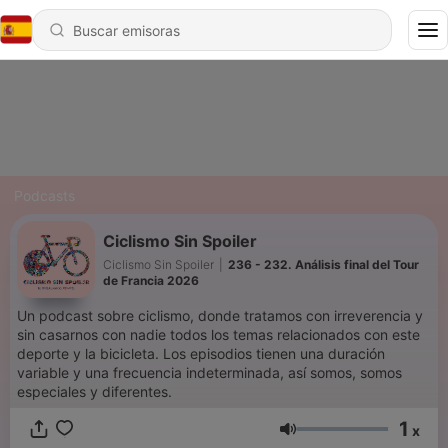
Podcasts
Ciclismo Sin Spoiler
Ciclismo Sin Spoiler
|
236 - 232. Análisis final del Tour
de Francia 2026
Un podcast sobre ciclismo, donde tratamos con irreverencia y
sin casarnos con nadie todos los temas relacionados con este
deporte y la bicicleta. Los episodios tienen una duración
variable y una frecuencia indeterminada, así somos, somos
especiales y diferentes.
1
x
Volumen