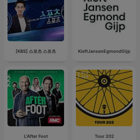
[KBS] 스포츠 스포츠
KieftJansenEgmondGijp
L'After Foot
Tour 202