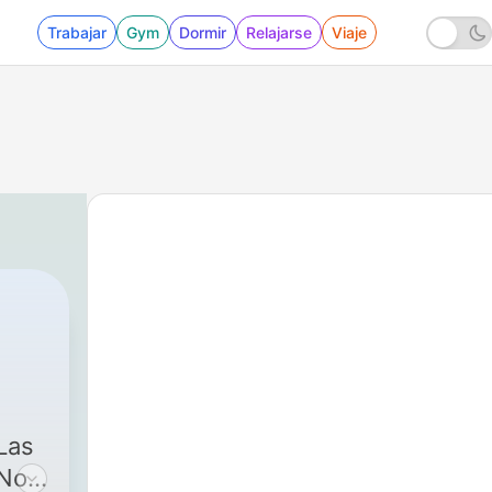
Trabajar
Gym
Dormir
Relajarse
Viaje
Las
 No