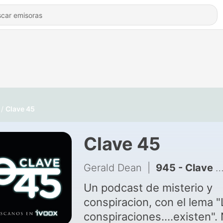
Clave 45
Clave 45
Gerald Dean
|
945 - Clave 45 T 11 Ep 389 Ovni en Vorónezh. Con Maury Gonzalez.
Un podcast de misterio y
conspiracion, con el lema "
conspiraciones....existen".