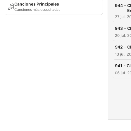
Canciones Principales
-
944
C
Canciones más escuchadas
E
27 jul. 2
-
943
C
20 jul. 
-
942
C
13 jul. 2
-
941
Cl
06 jul. 