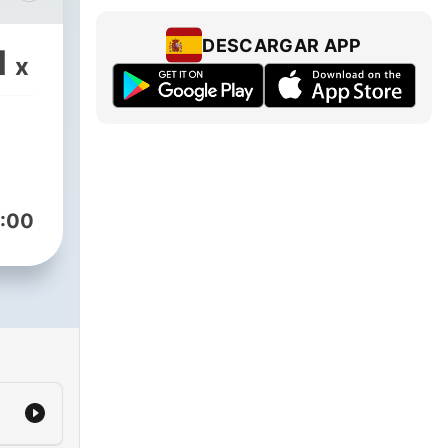
DESCARGAR APP
1
x
emas
ves
n, y
:00
on
.