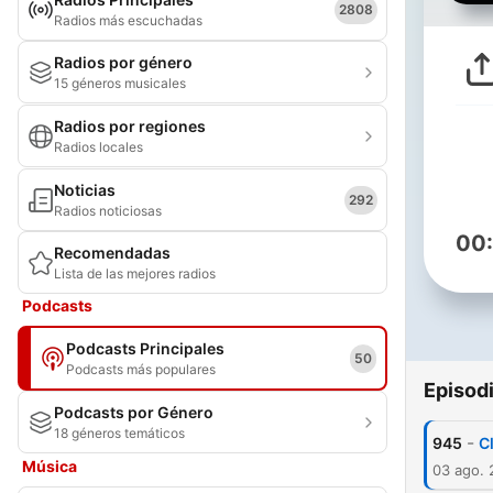
2808
Radios más escuchadas
Radios por género
15 géneros musicales
Radios por regiones
Radios locales
Noticias
292
Radios noticiosas
00
Recomendadas
Lista de las mejores radios
Podcasts
Podcasts Principales
50
Podcasts más populares
Episod
Podcasts por Género
18 géneros temáticos
-
945
C
Música
03 ago.