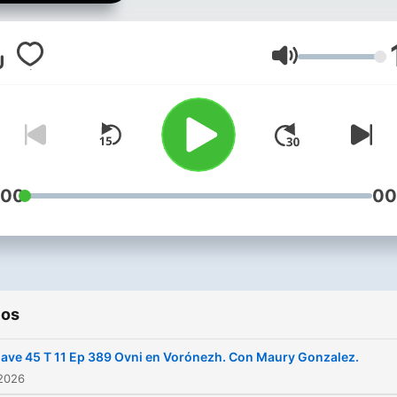
intentamos propagar ni
promulgar ninguna idea en
particular, sino dar con
Volumen
visiones alternativas de t
ya tratados. Buscamos cla
que expliquen porque las
cosas ocurren como ocurre
hurgamos en las
:00
00
conspiraciones actuales, c
especial enfoque en las
conspiraciones de indole
politico, economico y social
ios
Estamos en la web
clave45.wordpress.com
lave 45 T 11 Ep 389 Ovni en Vorónezh. Con Maury Gonzalez.
Facebook
 2026