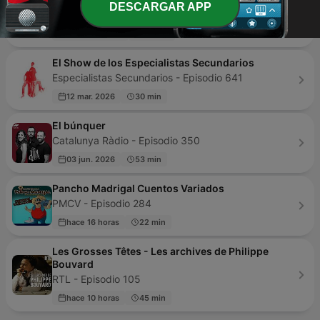
DESCARGAR APP
Kncelados - Episodio 136
hace 1 semana
86 min
El Show de los Especialistas Secundarios
Especialistas Secundarios - Episodio 641
12 mar. 2026
30 min
El búnquer
Catalunya Ràdio - Episodio 350
03 jun. 2026
53 min
Pancho Madrigal Cuentos Variados
PMCV - Episodio 284
hace 16 horas
22 min
Les Grosses Têtes - Les archives de Philippe
Bouvard
RTL - Episodio 105
hace 10 horas
45 min