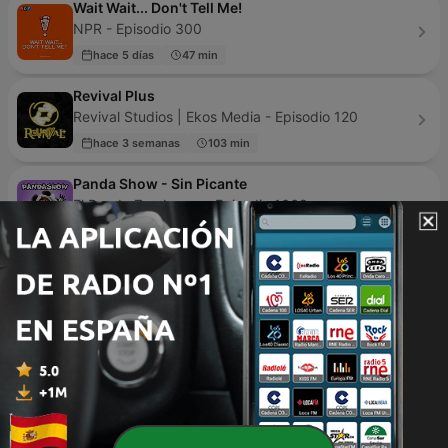
Wait Wait... Don't Tell Me!
NPR - Episodio 300
hace 5 días
47 min
Revival Plus
Revival Studios | Ekos Media - Episodio 120
hace 3 semanas
103 min
Panda Show - Sin Picante
El Panda Zambrano - Episodio 1668
hace 20 horas
104 min
Tres Patines y La Tremenda Corte Show
ramy diaz - Episodio 716
14 dic. 2023
15 min
Hasta luego Mari Carmen
Plaza Podcast - Episodio 72
30 jul. 2024
47 min
Kncelados