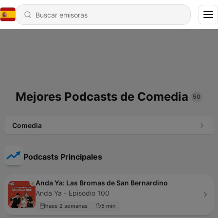
Mejores Podcasts de Comedia
50
Comedia
Podcasts Principales
Anda Ya: Las Bromas de San Bernardino
Anda Ya - Episodio 100
hace 2 semanas
5 min