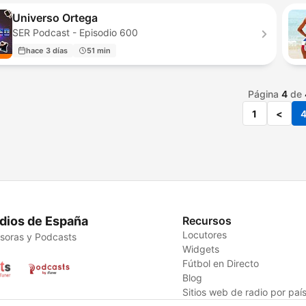
Universo Ortega
SER Podcast - Episodio 600
hace 3 días
51 min
Página
4
de
1
<
dios de España
Recursos
Locutores
soras y Podcasts
Widgets
Fútbol en Directo
Blog
Sitios web de radio por paí