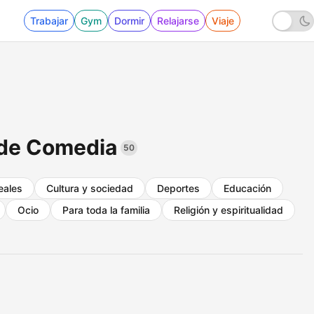
Trabajar
Gym
Dormir
Relajarse
Viaje
 de Comedia
50
eales
Cultura y sociedad
Deportes
Educación
Ocio
Para toda la familia
Religión y espiritualidad