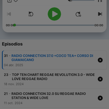
1
x
classiifiche OGNI Mese il SABATO dalla 17:30 su WIDE LOVE La
Volumen
web radio aderisce alla campagna “Liriche Pulite” e non include
mai nella sua programmazione canzoni dai testi offensivi.
00:00
00:00
Episodios
-
31
RADIO CONNECTION 37.0 +COCO TEA+ CORSO DI
GIAMAICANO
04 abr. 2025
-
23
TOP TEN CHART REGGAE REVOLUTION 3.0 - WIDE
LOVE REGGAE RADIO
18 nov. 2024
-
21
RADIO CONNECTION 32.0 SU REGGAE RADIO
STATION & WIDE LOVE
11 oct. 2024