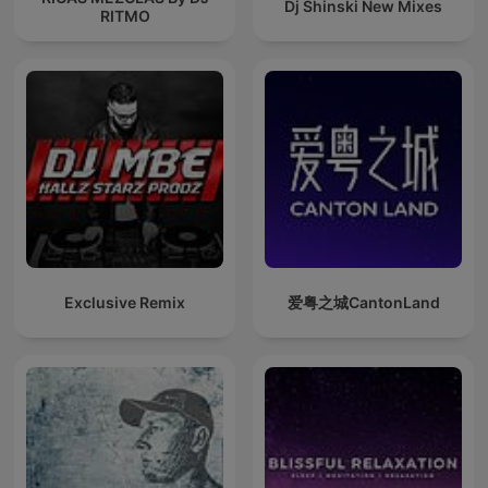
Dj Shinski New Mixes
RITMO
Exclusive Remix
爱粤之城CantonLand