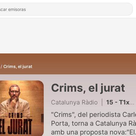
Crims, el jurat
Crims, el jurat
Catalunya Ràdio
|
15 - T1xC1 - Els candidats
"Crims", del periodista Car
Porta, torna a Catalunya R
amb una proposta nova:"El