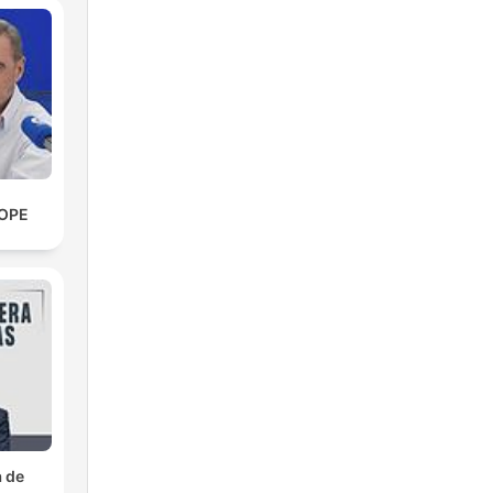
COPE
a de