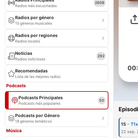
2808
Radios más escuchadas
Radios por género
15 géneros musicales
Radios por regiones
Radios locales
Noticias
292
Radios noticiosas
00
Recomendadas
Lista de las mejores radios
Podcasts
Podcasts Principales
50
Podcasts más populares
Episod
Podcasts por Género
18 géneros temáticos
-
15
T1x
Música
22 sep.