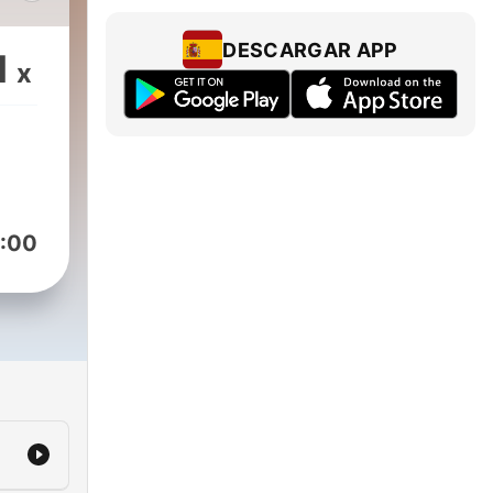
ols,
del
DESCARGAR APP
1
x
ns
van
te
at.
:00