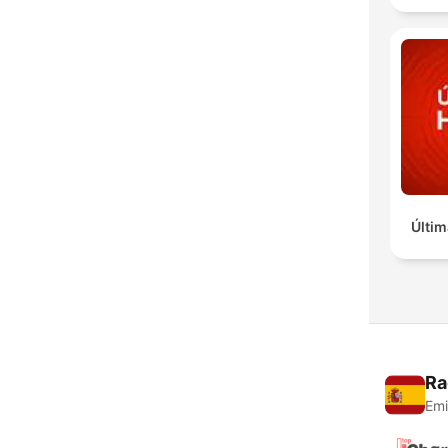
Últim
Ra
Emi