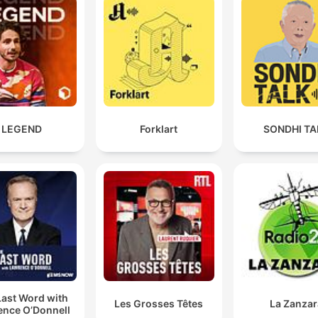
LEGEND
Forklart
SONDHI TA
Last Word with
Les Grosses Têtes
La Zanzar
ence O’Donnell