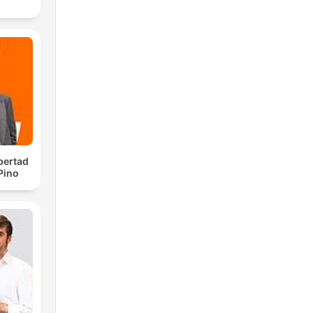
bertad
 Pino