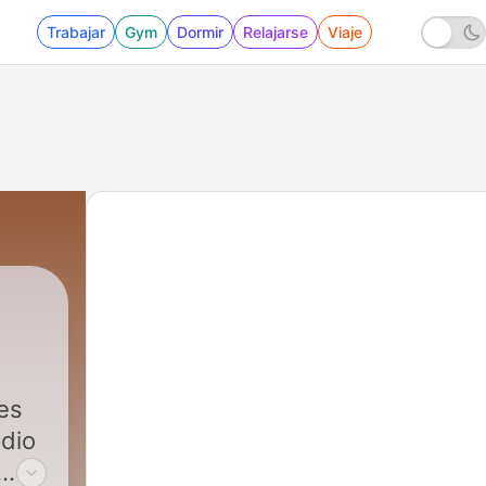
Trabajar
Gym
Dormir
Relajarse
Viaje
les
àdio