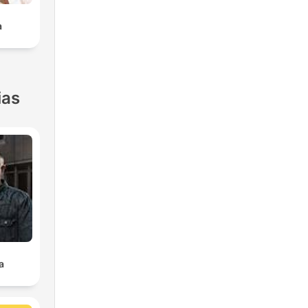
a
ias
a