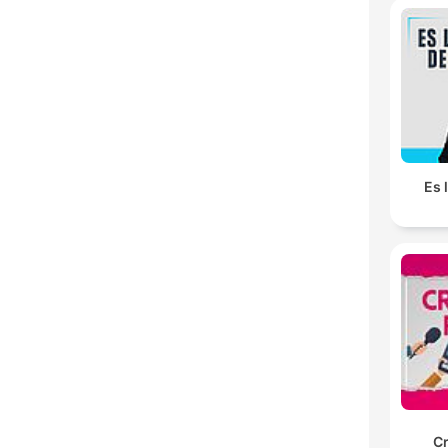
Es 
C