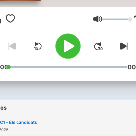
Jurat". Al llarg d'onze capít
s'expliquen dos crims des 
punt de vista dels ciutada
Volumen
que van ser jurat popular i 
haver d'emetre un veredic
d'innocència o de culpabilit
:00
00
ios
C1 - Els candidats
 2025