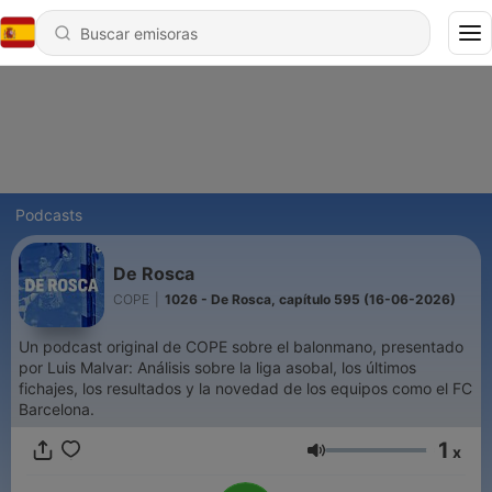
Podcasts
De Rosca
COPE
|
1026 - De Rosca, capítulo 595 (16-06-2026)
Un podcast original de COPE sobre el balonmano, presentado
por Luis Malvar: Análisis sobre la liga asobal, los últimos
fichajes, los resultados y la novedad de los equipos como el FC
Barcelona.
1
x
Volumen