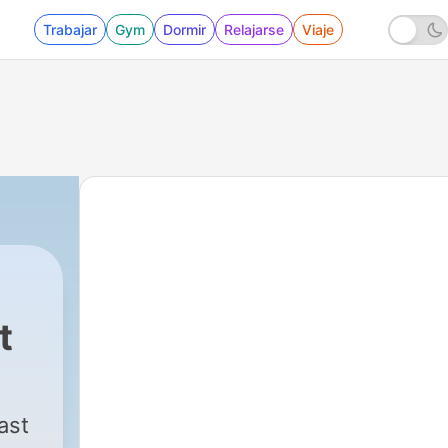
Trabajar
Gym
Dormir
Relajarse
Viaje
t
|
205 - Anorexia nervosa: Was kommt nach d
ast