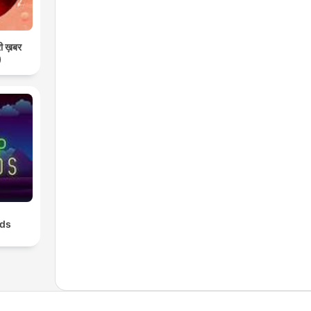
री ख़बर
)
nds