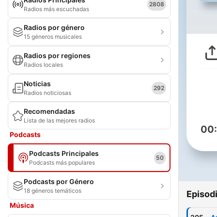
2808
Radios más escuchadas
Radios por género
15 géneros musicales
Radios por regiones
Radios locales
Noticias
292
Radios noticiosas
Recomendadas
Lista de las mejores radios
00
Podcasts
Podcasts Principales
50
Podcasts más populares
Podcasts por Género
18 géneros temáticos
Episod
Música