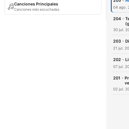
-
205
A
Canciones Principales
04 ago.
Canciones más escuchadas
-
204
T
(
30 jul. 
-
203
D
21 jul. 2
-
202
L
07 jul. 2
-
201
Pr
ve
02 jul. 