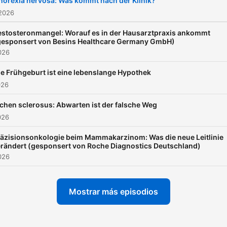
norexia nervosa: Was kommt nach der Klinik?
Fortbildungs- und
 2026
Wissensplattform für Ärzti
estosteronmangel: Worauf es in der Hausarztpraxis ankommt
und Ärzte in Deutschland.
gesponsert von Besins Healthcare Germany GmbH)
2026
Mehr Infos gibt es hier:
www.springermedizin.de
ie Frühgeburt ist eine lebenslange Hypothek
026
ichen sclerosus: Abwarten ist der falsche Weg
026
äzisionsonkologie beim Mammakarzinom: Was die neue Leitlinie
rändert (gesponsert von Roche Diagnostics Deutschland)
2026
Mostrar más episodios