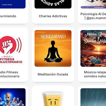
Psicologia Al 
Durmiendo
Charlas Adictivas
| @psi.mammo
dio Fitness
Música relaja
Meditación Guiada
volucionario
sonidos natu