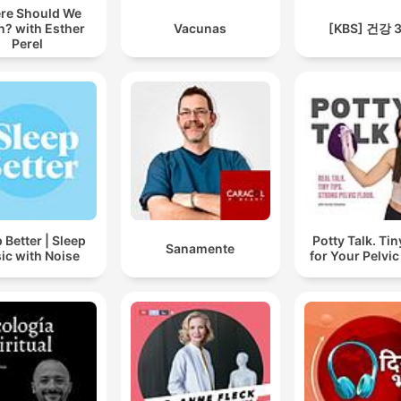
re Should We
n? with Esther
Vacunas
[KBS] 건강 
Perel
 Better | Sleep
Potty Talk. Tin
Sanamente
ic with Noise
for Your Pelvic