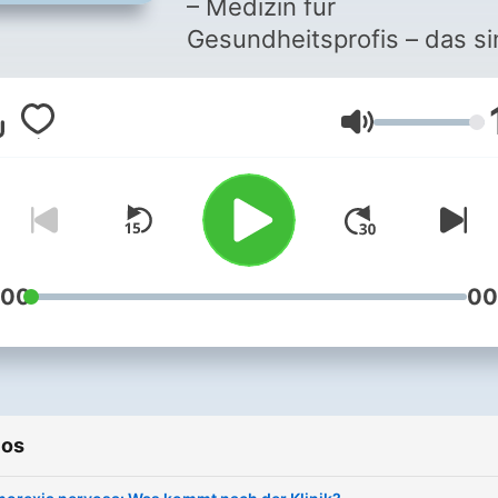
– Medizin für
Gesundheitsprofis – das s
interessante, relevante un
unterhaltenden Beiträge a
Volumen
der ganzen Welt der Mediz
Wir sprechen in unseren
Episoden mit Fachpersone
aus Klinik und Praxis über
Gesundheit, Krankheit,
Diagnostik, Therapie,
:00
00
Prävention – über neue
Studien, neue Erkenntniss
und praxisrelevantes Wiss
Der Springer Medizin Podc
ios
ist eine Produktion von
SpringerMedizin.de, der