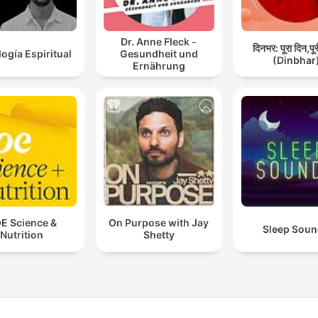
Dr. Anne Fleck -
दिनभर: पूरा दिन,पू
logía Espiritual
Gesundheit und
(Dinbhar
Ernährung
E Science &
On Purpose with Jay
Sleep Sou
Nutrition
Shetty