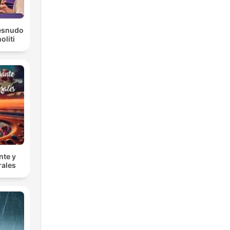
Desnudo
liti
nte y
rales