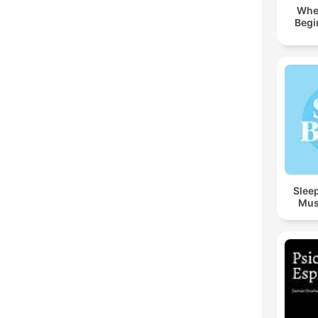
Whe
Begi
Sleep
Mus