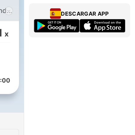
ind
DESCARGAR APP
d
us
1
x
in.
n
:00
e
en.
ast