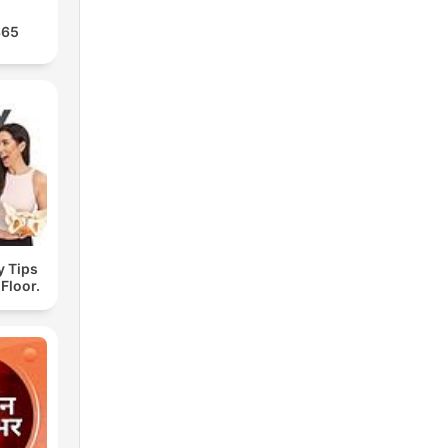
365
y Tips
 Floor.