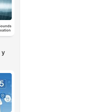
 Sounds
axation
 y