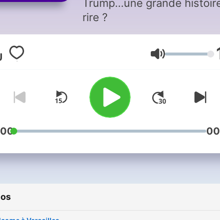
Trump...une grande histoir
rire ?
Volumen
:00
00
ios