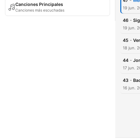
-
47
Wel
Canciones Principales
19 jun. 
Canciones más escuchadas
-
46
Sig
19 jun. 
-
45
Ver
18 jun. 
-
44
Jon
17 jun. 
-
43
Bac
16 jun. 