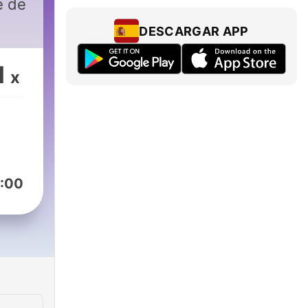
e de
DESCARGAR APP
1
x
:00