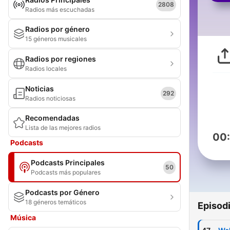
2808
Radios más escuchadas
Radios por género
15 géneros musicales
Radios por regiones
Radios locales
Noticias
292
Radios noticiosas
Recomendadas
Lista de las mejores radios
00
Podcasts
Podcasts Principales
50
Podcasts más populares
Podcasts por Género
18 géneros temáticos
Episod
Música