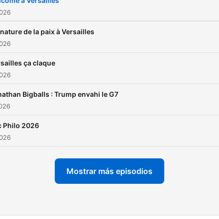
come à Versailles
2026
nature de la paix à Versailles
2026
sailles ça claque
2026
athan Bigballs : Trump envahi le G7
2026
 Philo 2026
2026
Mostrar más episodios