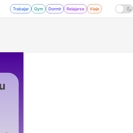
Trabajar
Gym
Dormir
Relajarse
Viaje
u
7 - Welcome à Versailles