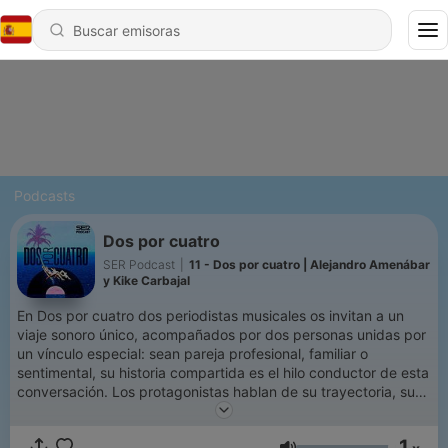
Podcasts
Dos por cuatro
SER Podcast
|
11 - Dos por cuatro | Alejandro Amenábar
y Kike Carbajal
En Dos por cuatro dos periodistas musicales os invitan a un
viaje sonoro único, acompañados por dos personas unidas por
un vínculo especial: sean pareja profesional, familiar o
sentimental, su historia compartida es el hilo conductor de esta
conversación. Los protagonistas hablan de su trayectoria, su
relación y su memoria a través de sus músicas de isla desierta
—esas piezas que han marcado momentos clave en sus vidas.
1