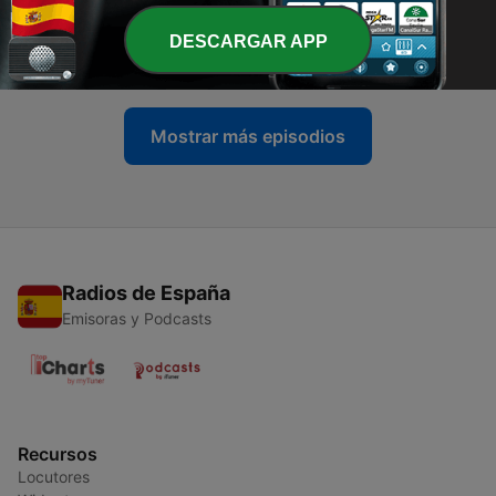
-
83
Economía de bolsillo - Nunca es suficiente. La
trampa de la adaptación hedónica
DESCARGAR APP
21 jun. 2026
Mostrar más episodios
Radios de España
Emisoras y Podcasts
Recursos
Locutores