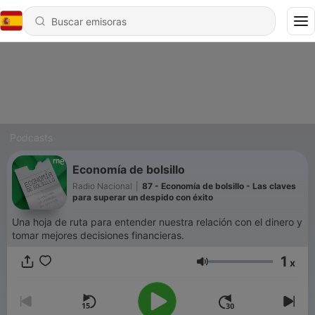
Podcasts
Economía de bolsillo
Radio Nacional
|
87 - Economía de bolsillo - Las claves
para superar un despido con éxito
Una hoja de ruta para entender nuestra relación con el dinero y
tomar mejores decisiones financieras.
1
x
Volumen