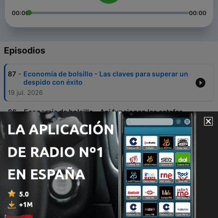
00:00
00:00
Episodios
-
87
Economía de bolsillo - Las claves para superar un
despido con éxito
19 jul. 2026
-
86
Economía de bolsillo - Así funcionan las estafas
con criptomonedas
12 jul. 2026
-
85
Economía de bolsillo - ¿Estamos perdiendo la
tolerancia al fracaso?
05 jul. 2026
-
84
Economía de bolsillo - Todo lo que debes saber
antes de comprar coche
28 jun. 2026