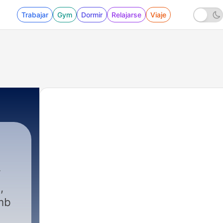
Trabajar
Gym
Dormir
Relajarse
Viaje
,
amb