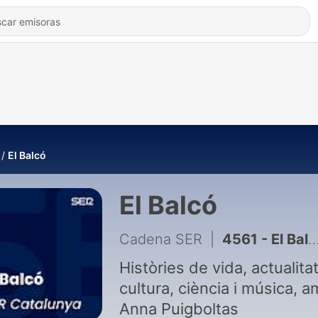
El Balcó
El Balcó
Cadena SER
|
4561 - El Balcó d'Estiu (06/08/2026)
Històries de vida, actualitat
cultura, ciència i música, 
Anna Puigboltas