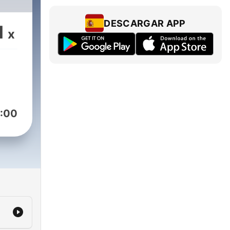
DESCARGAR APP
1
x
:00