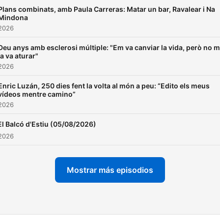
Plans combinats, amb Paula Carreras: Matar un bar, Ravalear i Na
Mindona
 2026
Deu anys amb esclerosi múltiple: "Em va canviar la vida, però no 
la va aturar"
 2026
Enric Luzán, 250 dies fent la volta al món a peu: “Edito els meus
vídeos mentre camino”
 2026
El Balcó d'Estiu (05/08/2026)
 2026
Mostrar más episodios