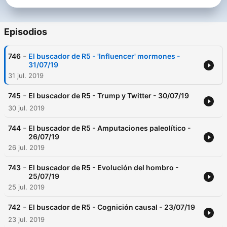
reseñas de libros y algunas píldoras de historia. Mail de
contacto: elbuscadorradio5@rtve.es
Episodios
-
746
El buscador de R5 - 'Influencer' mormones -
31/07/19
31 jul. 2019
-
745
El buscador de R5 - Trump y Twitter - 30/07/19
30 jul. 2019
-
744
El buscador de R5 - Amputaciones paleolítico -
26/07/19
26 jul. 2019
-
743
El buscador de R5 - Evolución del hombro -
25/07/19
25 jul. 2019
-
742
El buscador de R5 - Cognición causal - 23/07/19
23 jul. 2019