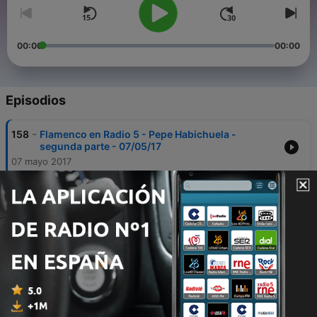
00:00
00:00
Episodios
-
158
Flamenco en Radio 5 - Pepe Habichuela -
segunda parte - 07/05/17
07 mayo 2017
-
157
Flamenco en Radio 5 - Pepe Habichuela - primera
parte - 06/05/17
06 mayo 2017
-
156
Flamenco en R-5 - Camarón interpretando a
Lorca - 30/04/17
28 abr. 2017
-
155
Flamenco en R-5 - Maloko - 29/04/17