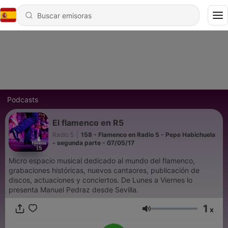
Podcasts
El flamenco en R5
Radio 5
|
158 - Flamenco en Radio 5 - Pepe Habichuela
- segunda parte - 07/05/17
Micro espacio musical dedicado al mundo del flamenco,
grabaciones históricas, nuevos cantaores, publicación de
discos, actuaciones y conciertos. De Lunes a Viernes lo
presenta Manuel Pedraz desde Sevilla.
1
x
Volumen