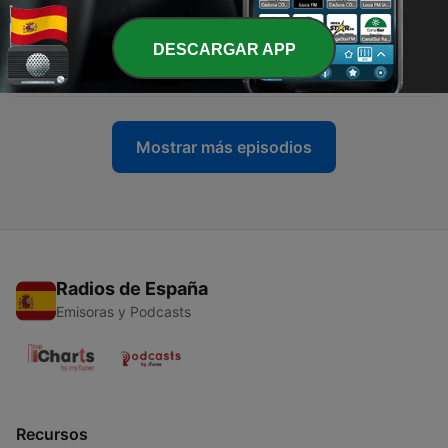
28 abr. 2017
-
154
Flamenco en R-5 - Los Manolos (segunda parte)
DESCARGAR APP
- 16/04/17
14 abr. 2017
Mostrar más episodios
Radios de España
Emisoras y Podcasts
Recursos