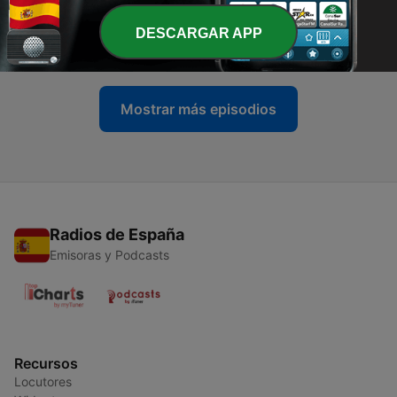
-
64
El RIncon L love Remenber con dj Maika Sabado
10/02/2024
DESCARGAR APP
17 mar. 2024
Mostrar más episodios
Radios de España
Emisoras y Podcasts
Recursos
Locutores