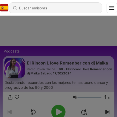
Podcasts
El Rincon L love Remenber con dj Maika
Radio Joven Online
|
68 - El RIncon L love Remenber con
dj Maika Sabado 17/02/2024
Destapando recuerdos con los mejores temas tecno dance y
progresivo de los 90 y 2000
1
x
Volumen