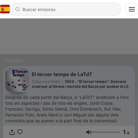
Podcasts
El tercer temps de LaTdT
Catalunya Ràdio
|
1053 - "El tercer temps": Descens
cruel per al Girona i derrota del Barça per acabar la Lliga
- 23/05/26
Després de cada partit del Barça, a "LaTdT" analitzem a fons
tots els aspectes i des de tots els angles. Jordi Costa,
Francesc Garriga, Sònia Gelmà, Oriol Domènech, Rut Vilar,
Fernando Polo, Anaïs Martí o Javi Miguel són alguns dels
convidats que se sumen a la part final de la transmissió.
1
x
Volumen