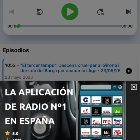
00:00
00:00
Episodios
-
1053
"El tercer temps": Descens cruel per al Girona i
derrota del Barça per acabar la Lliga - 23/05/26
23 mayo 2026
-
1052
"El tercer temps": Què ha significat
Lewandowski per al Barça? - 17/05/26
17 mayo 2026
-
1051
"El tercer temps": Quina ha de ser la prioritat del
Barça al mercat? - 13/05/26
13 mayo 2026
-
1050
"El tercer temps": El Barça és campió de Lliga! -