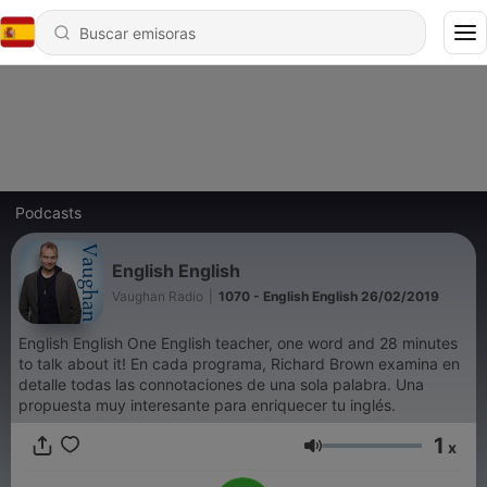
Podcasts
English English
Vaughan Radio
|
1070 - English English 26/02/2019
English English One English teacher, one word and 28 minutes
to talk about it! En cada programa, Richard Brown examina en
detalle todas las connotaciones de una sola palabra. Una
propuesta muy interesante para enriquecer tu inglés.
1
x
Volumen