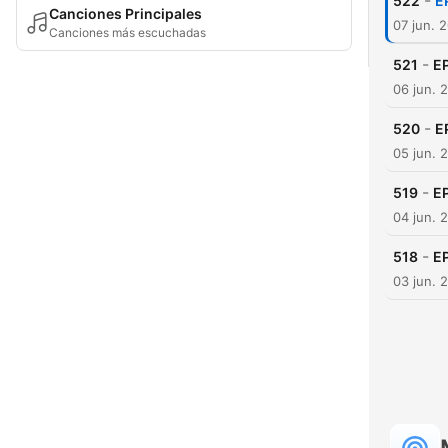
-
522
E
Canciones Principales
07 jun. 
Canciones más escuchadas
-
521
EP
06 jun. 
-
520
E
05 jun. 
-
519
EP
04 jun. 
-
518
EP
03 jun. 