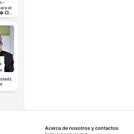
 -
ara el
🔱 💥
RA💥
Ustadz
at
Acerca de nosotros y contactos