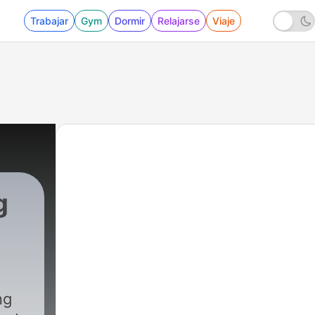
Trabajar
Gym
Dormir
Relajarse
Viaje
g
ng