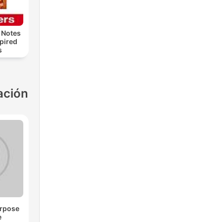
 Notes
spired
s
ación
urpose
e