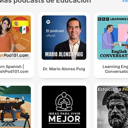
Más podcasts de Educación
Ve
rn Spanish |
Learning Eng
Dr. Mario Alonso Puig
ishPod101.com
Conversati