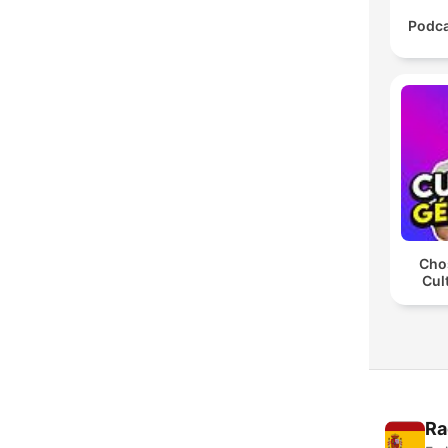
Podca
Chos
Cul
Ra