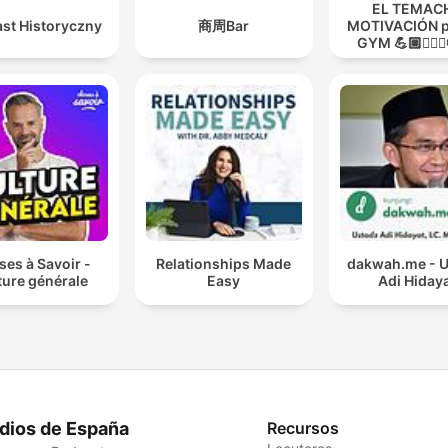
EL TEMACH
st Historyczny
商周Bar
MOTIVACIÓN p
GYM 💪🏼🏋🏻‍♀
MODO GUER
es à Savoir -
Relationships Made
dakwah.me - 
ture générale
Easy
Adi Hiday
dios de España
Recursos