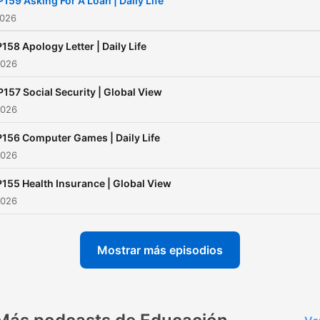
P159 Asking For A Loan | Daily Life
2026
158 Apology Letter | Daily Life
2026
P157 Social Security | Global View
2026
156 Computer Games | Daily Life
2026
155 Health Insurance | Global View
2026
Mostrar más episodios