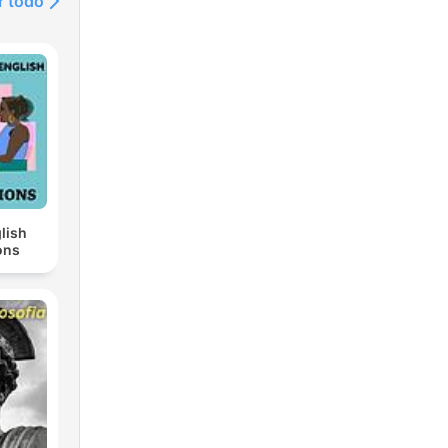
r todo
lish
ons