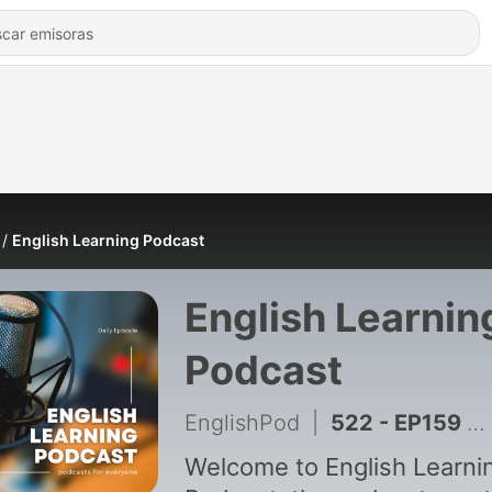
English Learning Podcast
English Learnin
Podcast
EnglishPod
|
522 - EP159 Asking For A Loan | Daily Life
Welcome to English Learni