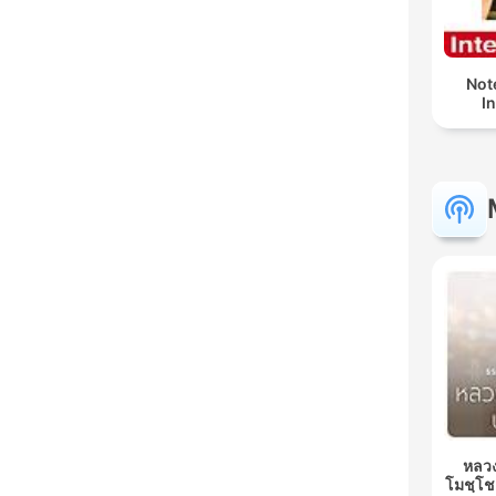
Not
I
หลวง
โมชฺโช