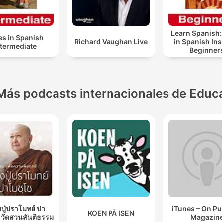
Learn Spanish:
es in Spanish
Richard Vaughan Live
in Spanish In
ntermediate
Beginner
Más podcasts internacionales de Educ
ปู่ปราโมทย์ ปา
iTunes – On P
KOEN PÅ ISEN
 วัดสวนสันติธรรม
Magazin