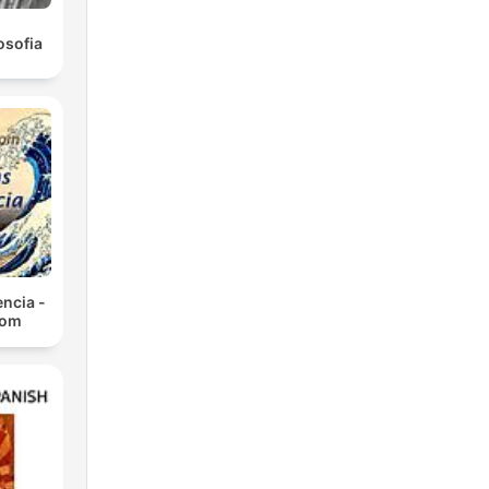
osofia
ncia -
com