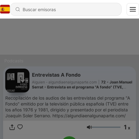
Podcasts
Entrevistas A Fondo
Alguien - algundiaenalgunaparte.com
|
72 - Joan Manuel
Serrat - Entrevista en el programa "A fondo" (TVE,
1977)
Recopilación de los audios de las entrevistas del programa "A
Fondo" emitido por la televisión pública española (TVE) entre
los años 1976 y 1981, dirigido y presentado por el periodista
Joaquín Soler Serrano. https://algundiaenalgunaparte.com/
1
x
Volumen