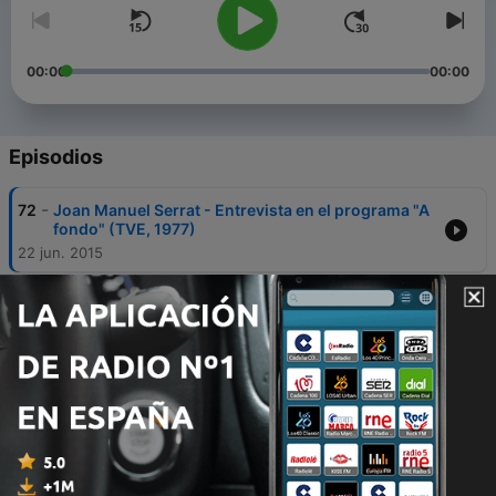
00:00
00:00
Episodios
-
72
Joan Manuel Serrat - Entrevista en el programa "A
fondo" (TVE, 1977)
22 jun. 2015
-
71
Juan Carlos Onetti - Entrevista en el programa 'A
fondo' (TVE, 1976)
15 jun. 2015
-
70
Ramón J. Sender - Entrevista en el programa "A
fondo" (TVE, 1976)
08 jun. 2015
-
69
Jorge Luis Borges - Entrevista en el programa "A
fondo" (TVE, 1976)