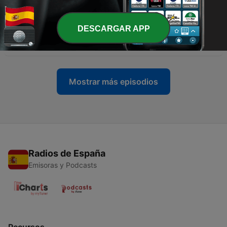
01 jun. 2015
-
68
Miguel Delibes - Entrevista en el programa "A
DESCARGAR APP
fondo" (TVE, 1976)
25 mayo 2015
Mostrar más episodios
Radios de España
Emisoras y Podcasts