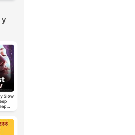
 y
by Slow
leep
eep
e Sound
ASMR