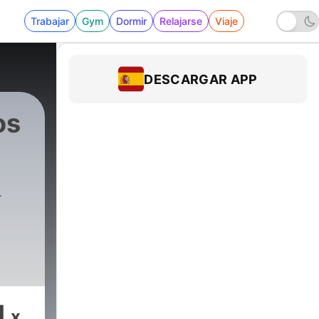
Trabajar
Gym
Dormir
Relajarse
Viaje
DESCARGAR APP
os
e
1
x