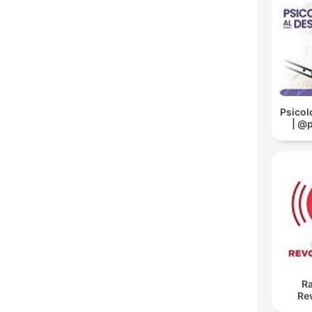
Psicol
| @
Ra
Re