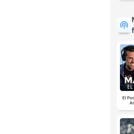
El Po
An