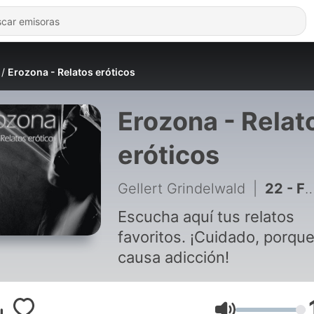
Erozona - Relatos eróticos
Erozona - Relat
eróticos
Gellert Grindelwald
|
22 - FINAL - Anita al natural (Parte 13)
Escucha aquí tus relatos
favoritos. ¡Cuidado, porqu
causa adicción!