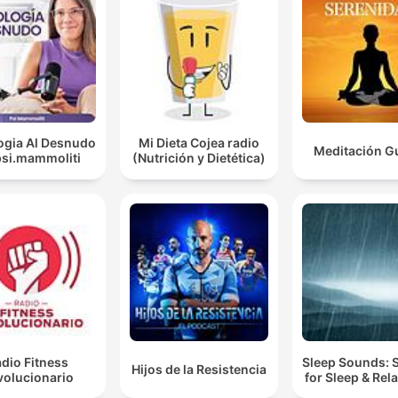
ogia Al Desnudo
Mi Dieta Cojea radio
Meditación G
psi.mammoliti
(Nutrición y Dietética)
dio Fitness
Sleep Sounds:
Hijos de la Resistencia
volucionario
for Sleep & Rel