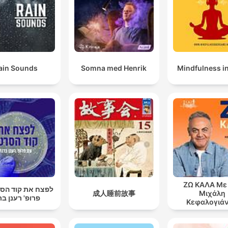
ain Sounds
Somna med Henrik
Mindfulness i
ΖΩ ΚΑΛΑ Με
לפצח את קוד הסר
成人睡前故事
Μιχάλη
פרופ' רענן בר
Κεφαλογιά