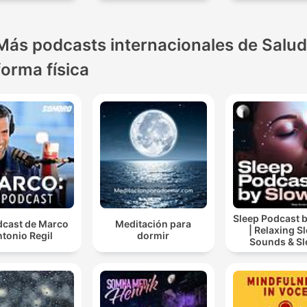
Más podcasts internacionales de Salud
forma física
Sleep Podcast 
dcast de Marco
Meditación para
| Relaxing S
tonio Regil
dormir
Sounds & Sl
Stories | Natur
For Sleep | 