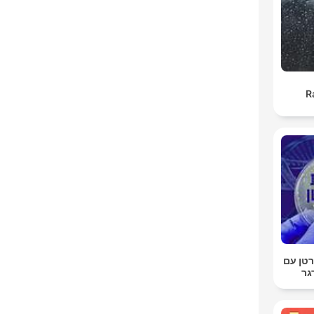
R
טן עם
גר