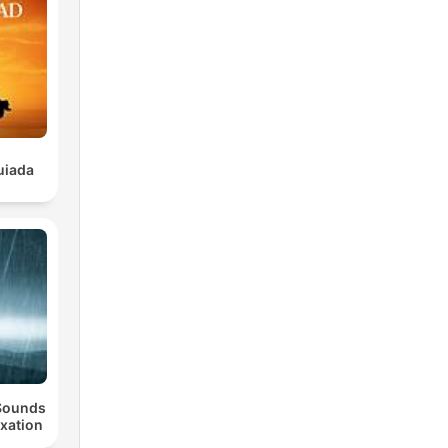
uiada
 Sounds
axation