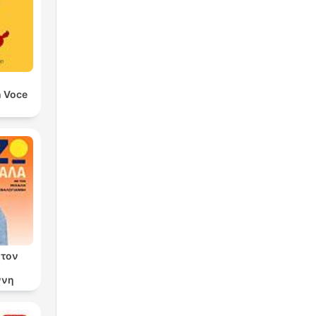
n Voce
 τον
ννη