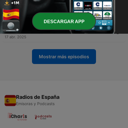
-
11
¡Encuentros Alienígenas en Latinoamérica que NO
Creerás! 🚀
14 mayo 2025
DESCARGAR APP
-
10
Iglesias Malditas y Demonios: Historias de
SACERDOTES
17 abr. 2025
Mostrar más episodios
Radios de España
Emisoras y Podcasts