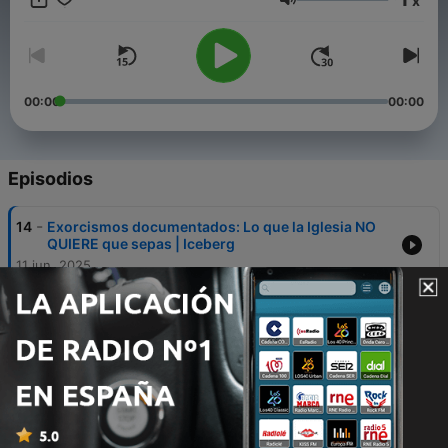
x
#Investigación #FenómenosInexplicables #CasosReales
Volumen
#Ovnis #Fantasmas #Criptozoología
00:00
00:00
Episodios
-
14
Exorcismos documentados: Lo que la Iglesia NO
QUIERE que sepas | Iceberg
11 jun. 2025
-
13
🚫 Los 7 Libros MÁS PELIGROSOS de la Historia –
¡NO LOS LEAS! 😈
04 jun. 2025
-
12
¿La Piedra Filosofal EXISTE? El lado oscuro de la
ALQUIMIA 🧪👁️‍🗨️
21 mayo 2025