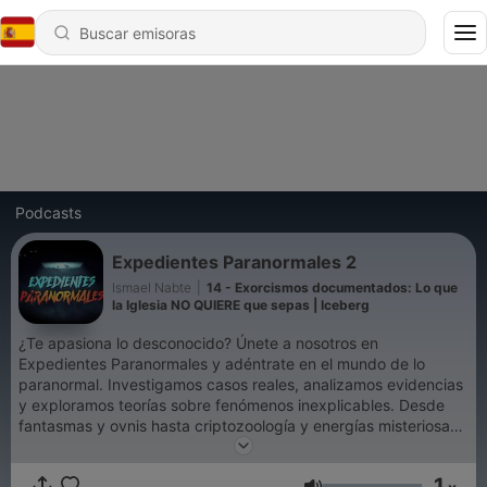
Podcasts
Expedientes Paranormales 2
Ismael Nabte
|
14 - Exorcismos documentados: Lo que
la Iglesia NO QUIERE que sepas | Iceberg
¿Te apasiona lo desconocido? Únete a nosotros en
Expedientes Paranormales y adéntrate en el mundo de lo
paranormal. Investigamos casos reales, analizamos evidencias
y exploramos teorías sobre fenómenos inexplicables. Desde
fantasmas y ovnis hasta criptozoología y energías misteriosas,
¡aquí encontrarás todo lo que necesitas saber sobre lo
paranormal! #ExpedientesParanormales #Paranormal #Misterio
1