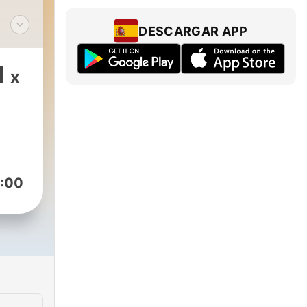
DESCARGAR APP
 e
1
x
 de
re
 la
:00