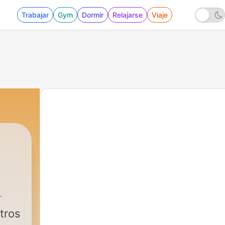
Trabajar
Gym
Dormir
Relajarse
Viaje
8 - ¿Hacia dónde va Europa?
tros