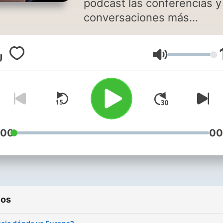
podcast las conferencias y
conversaciones más
interesantes en las que
personalidades nacionales
Volumen
internacionales del mundo
la filosofía reflexionan sob
los temas que preocupan a
sociedad actual.
:00
00
ios