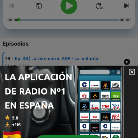
00:00
00:00
Episodios
-
76
Ep. 06 | La versione di ADA - La maturità
01 oct. 2024
-
75
Ep. 05 | La versione di ADA - L’Adolescenza
24 sep. 2024
-
74
Ep. 04 | La versione di ADA - My Parents
17 sep. 2024
-
73
Ep. 03 | La versione di ADA - Oblio
10 sep. 2024
-
72
Ep. 02 | La versione di ADA - Antenati