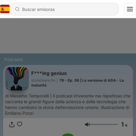
Podcasts
F***ing genius
storielibere.fm
|
76 - Ep. 06 | La versione di ADA - La
maturità
di Massimo Temporelli | Il podcast irriverente ma rispettoso che
racconta le grandi figure della scienza e della tecnologia che
hanno cambiato la storia dell’evoluzione umana. Illustrazione di
Emiliano Ponzi
1
x
Volumen