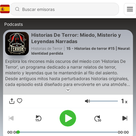
Podcasts
Historias De Terror: Miedo, Misterio y
Leyendas Narradas
Historias de Terror
|
15 - Historias de terror #15 | Neural:
Identidad perdida
Explora los rincones más oscuros del miedo con 'Historias De
Terror', un programa dedicado a narrar relatos de terror,
misterio y leyendas que te mantendrán al filo del asiento.
Desde antiguos mitos hasta perturbadoras historias originales,
cada episodio está diseñado para envolverte en una atmósfera
inquietante. Ideal para quienes aman el horror narrado con una
voz inmersiva y cautivadora. ¿Estás listo para enfrentarte a lo
1
x
desconocido?
Volumen
00:00
00:00