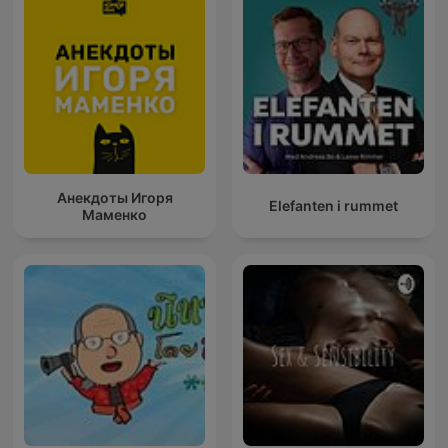
Анекдоты Игоря
Elefanten i rummet
Маменко