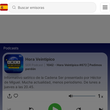
Podcasts
Hora Veintipico
SER Podcast
|
1042 - Hora Veintipico #672 | Pedimos
perdón
Informativo satírico de la Cadena Ser presentado por Héctor
de Miguel. Mucha actualidad, menos periodismo. De lunes a
jueves a las 20.45.
1
x
Volumen