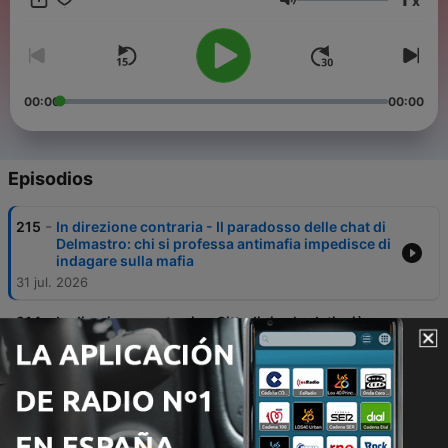
x
Volumen
00:00
00:00
Episodios
-
215
In direzione contraria - Il paradosso delle chat di
Delmastro: chi si professa antimafia impedisce di
indagare sulla mafia
31 jul. 2026
-
214
In direzione contraria - Cittadini schedati, più
poteri alla Polizia: i nuovi provvedimenti
orwelliani del governo Meloni
30 jul. 2026
-
213
In direzione contraria - L'allarme dei magistrati:
"La mafia compra droni dal mercato nero