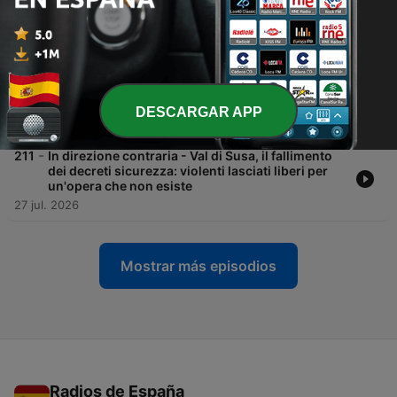
ucraino". Ma Crosetto parla di armi come
medicine
29 jul. 2026
-
212
In direzione contraria - Caro carburanti,
l'elemosina del governo sul diesel: sconticino
per 7 giorni. Calcio, Picierno batte Pirlo
DESCARGAR APP
28 jul. 2026
-
211
In direzione contraria - Val di Susa, il fallimento
dei decreti sicurezza: violenti lasciati liberi per
un'opera che non esiste
27 jul. 2026
Mostrar más episodios
Radios de España