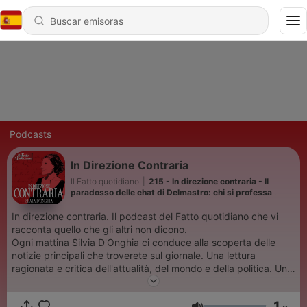
Podcasts
In Direzione Contraria
Il Fatto quotidiano
|
215 - In direzione contraria - Il
paradosso delle chat di Delmastro: chi si professa
antimafia impedisce di indagare sulla mafia
In direzione contraria. Il podcast del Fatto quotidiano che vi
racconta quello che gli altri non dicono.
Ogni mattina Silvia D'Onghia ci conduce alla scoperta delle
notizie principali che troverete sul giornale. Una lettura
ragionata e critica dell'attualità, del mondo e della politica. Una
voce sempre in direzione contraria.
1