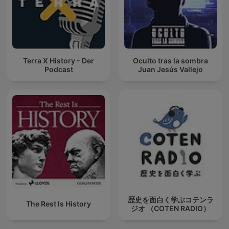
Terra X History - Der
Oculto tras la sombra
Podcast
Juan Jesús Vallejo
歴史を面白く学ぶコテンラ
The Rest Is History
ジオ （COTEN RADIO）