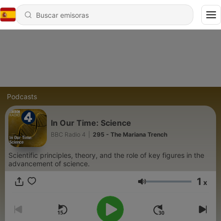
Podcasts
In Our Time: Science
BBC Radio 4
|
295 - The Mariana Trench
Scientific principles, theory, and the role of key figures in the
advancement of science.
1
x
Volumen