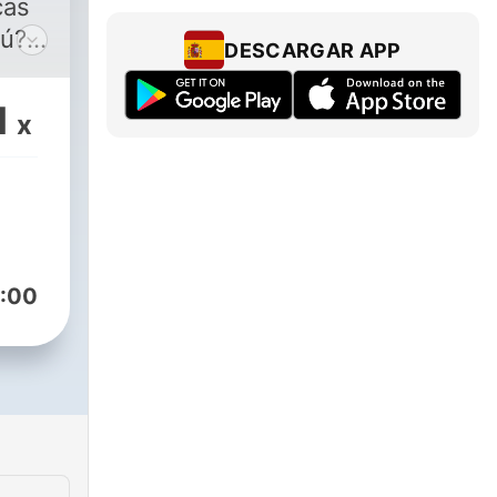
cas
rú?
DESCARGAR APP
la
 su
1
x
s
a
 hija
 en
:00
nte