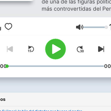
de una de las figuras políti
más controvertidas del Pe
Keiko Fujimori ha marcado 
historia contemporánea de
Volumen
país de maneras que poco
imaginaron. Este podcast
biográfico te sumerge en l
fascinante trayectoria de la
del expresidente Alberto
Fujimori, desde su infancia
:00
00
Palacio de Gobierno hasta
convertirse en una influye
líder política. Descubre los
momentos decisivos que
ios
forjaron su carácter, las
batallas judiciales que ha