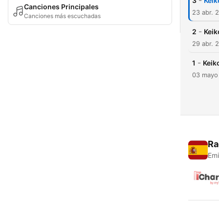
-
3
Keik
Canciones Principales
23 abr. 
Canciones más escuchadas
-
2
Keik
29 abr. 
-
1
Keik
03 mayo
Ra
Emi