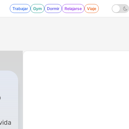
Trabajar
Gym
Dormir
Relajarse
Viaje
o
vida