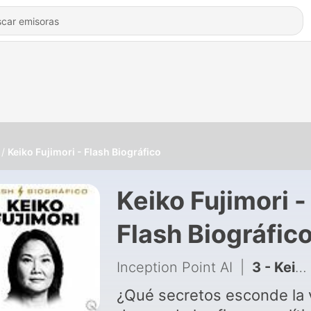
Keiko Fujimori - Flash Biográfico
Keiko Fujimori -
Flash Biográfic
Inception Point AI
|
3 - Keiko Fujimori: la hija del dictador que busca el poder
¿Qué secretos esconde la 