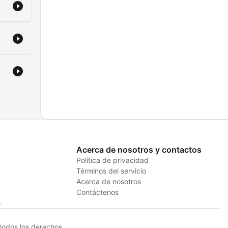
te
ivo,
u
nto
Acerca de nosotros y contactos
Política de privacidad
Términos del servicio
Acerca de nosotros
ra
Contáctenos
s
odos los derechos.