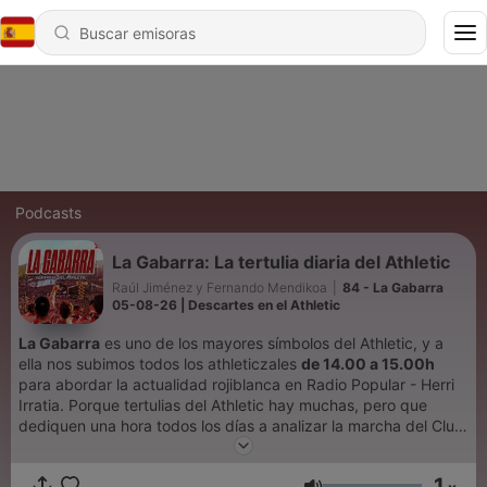
Podcasts
La Gabarra: La tertulia diaria del Athletic
Raúl Jiménez y Fernando Mendikoa
|
84 - La Gabarra
05-08-26 | Descartes en el Athletic
La Gabarra
es uno de los mayores símbolos del Athletic, y a
ella nos subimos todos los athleticzales
de 14.00 a 15.00h
para abordar la actualidad rojiblanca en Radio Popular - Herri
Irratia. Porque tertulias del Athletic hay muchas, pero que
dediquen una hora todos los días a analizar la marcha del Club
desde todos los ángulos, con los mejores invitados y buscando
siempre una crítica constructiva, solo hay una.
La Gabarra,
la
1