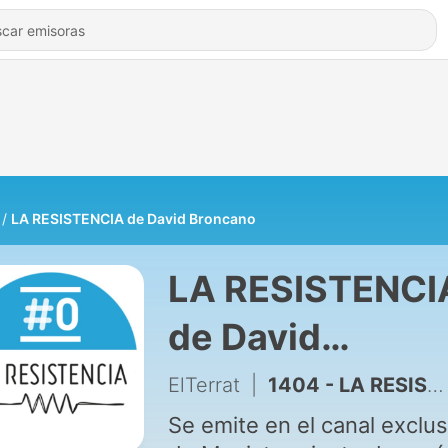
LA RESISTENCIA de David Broncano
LA RESISTENCI
de David
Broncano
ElTerrat
|
1404 - LA RESISTENCIA 2x104/1 - Monólogo de David Broncano
Se emite en el canal exclus