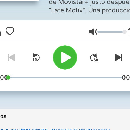
de Movistar+ justo despué
“Late Motiv”. Una producci
de Movistar+ y EL TERRAT. L
mejor de La Resistencia en
Volumen
podcast: Te Lo Tengo Dich
:00
00
ios