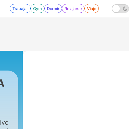
Trabajar
Gym
Dormir
Relajarse
Viaje
A
ivo