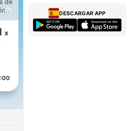
s de
ón
DESCARGAR APP
o
 el
1
x
o.
:00