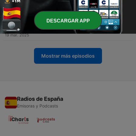
-
191
Nº 116. Los verbos separables en el imperativo
28 jul. 2025
DESCARGAR APP
-
190
Nº 115. Comprensión auditiva y comprensión
lectora en alemán: En el autobús
19 mar. 2025
Mostrar más episodios
Radios de España
Emisoras y Podcasts