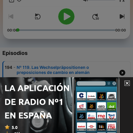
x
Si buscas un podcast para aprender alemán desde cero o
Volumen
reforzar lo que ya sabes, éste es tu espacio. ¡Dale a "Seguir" y
deja tu reseña para no perderte ningún episodio!
00:00
00:00
Episodios
-
194
Nº 119. Las Wechselpräpositionen o
preposiciones de cambio en alemán
08 jul. 2026
-
193
Nº 118. Präteritum en alemán: los verbos
modales
12 mayo 2026
-
192
N° 117. Las estructuras de las oraciones
alemanas. Las oraciones subordinadas.
17 feb. 2026