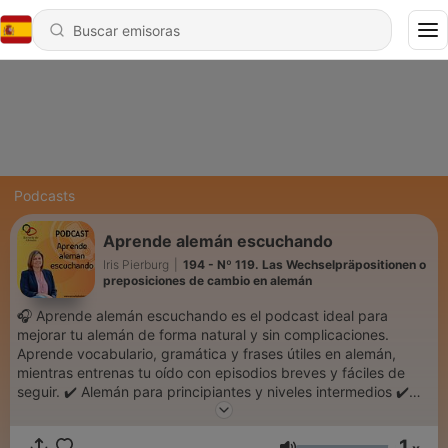
Podcasts
Aprende alemán escuchando
Iris Pierburg
|
194 - Nº 119. Las Wechselpräpositionen o
preposiciones de cambio en alemán
🎧 Aprende alemán escuchando es el podcast ideal para
mejorar tu alemán de forma natural y sin complicaciones.
Aprende vocabulario, gramática y frases útiles en alemán,
mientras entrenas tu oído con episodios breves y fáciles de
seguir. ✔️ Alemán para principiantes y niveles intermedios ✔️
Temas cotidianos, diálogos reales y explicaciones claras en
español ✔️ Perfecto para escuchar mientras haces otras cosas
1