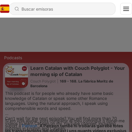
Podcasts
Learn Catalan with Couch Polyglot - Your
morning sip of Catalan
Couch Polyglot
|
169 - 168. La fàbrica Moritz de
Barcelona
This podcast is for people who already have some basic
knowledge of Catalan or speak some other Romance
languages. Using the natural approach, I speak using
comprehensible words and speed.
Can’t wait for the next episode? You will find more than 70
Si em vols ajudar, pots compartir el meu contingut o donar-me
videos to learn Catalan on my YouTube channel, including
suport a
Patreon
.
A Patreon també hi trobaràs gairebé totes
subtitles in English and Catalan:
les transcripcions del podcast i uns quants vídeos exclusius