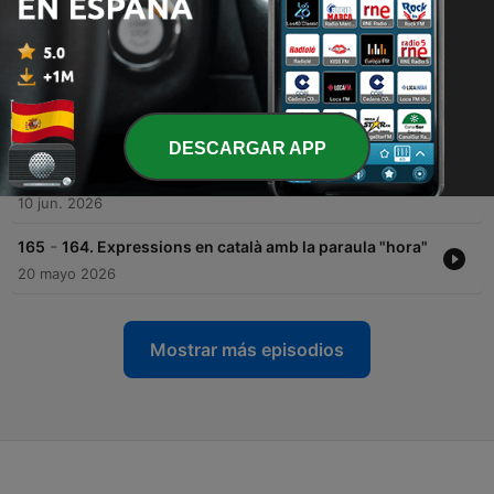
-
168
167. Parlem de les addiccions
15 jul. 2026
-
167
166. Una cosa que em va sorprendre molt l'últim
cop anant en avió
01 jul. 2026
DESCARGAR APP
-
166
165. Cada persona és un món: diferents coses
que fa la gent quan fa vacances
10 jun. 2026
-
165
164. Expressions en català amb la paraula "hora"
20 mayo 2026
Mostrar más episodios