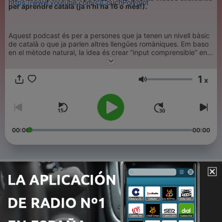
https://www.youtube.com/c/CouchPolyglot
per aprendre català (ja n'hi ha 16 o més!).
Aquest podcast és per a persones que ja tenen un nivell bàsic
de català o que ja parlen altres llengües romàniques. Em baso
en el mètode natural, la idea és crear ”input comprensible” en
català.
1
Em pots trobar al meu canal de YouTube ”Couch Polyglot:
x
Volumen
https://www.youtube.com
Moltes gràcies a l’Oskar per la música de fons 🎵
(https://www.studionystrom.se)
00:00
00:00
Episodios
-
169
168. La fàbrica Moritz de Barcelona
05 ago. 2026