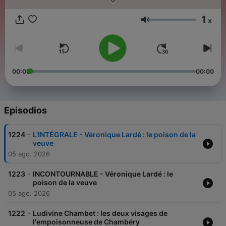
n’hésitez pas à vous abonner aux « collections de l’heure du
crime »…
1
x
Volumen
00:00
00:00
Episodios
-
1224
L'INTÉGRALE - Véronique Lardé : le poison de la
veuve
05 ago. 2026
-
1223
INCONTOURNABLE - Véronique Lardé : le
poison de la veuve
05 ago. 2026
-
1222
Ludivine Chambet : les deux visages de
l'empoisonneuse de Chambéry