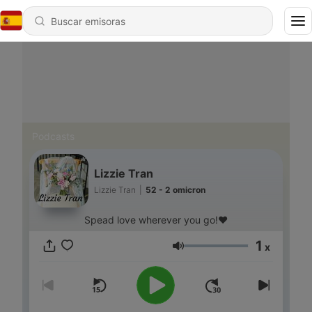
Podcasts
Lizzie Tran
Lizzie Tran
|
52 - 2 omicron
Spead love wherever you go!❤
1
x
Volumen