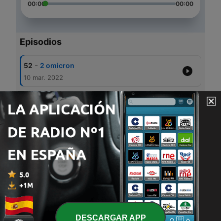
00:00
00:00
Episodios
-
52
2 omicron
10 mar. 2022
-
51
Rapid Covid Test may not detect Omicron
10 mar. 2022
-
50
Thank you for staying resilient.
10 nov. 2021
-
49
Insomnia
14 sep. 2021
-
48
Voca
05 sep. 2021
DESCARGAR APP